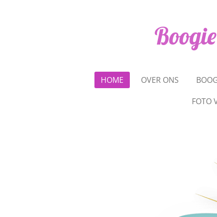
Ga
direct
Boogie
naar
de
hoofdinhoud
HOME
OVER ONS
BOOG
FOTO 