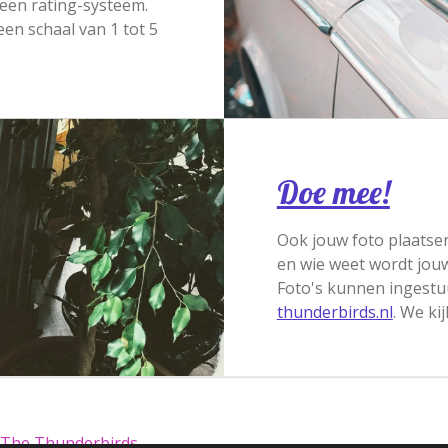
 een rating-systeem.
en schaal van 1 tot 5
Doe mee!
Ook jouw foto plaatsen
en wie weet wordt jouw
Foto's kunnen ingestu
thunderbirds.nl
. We ki
 The Thunderbirds