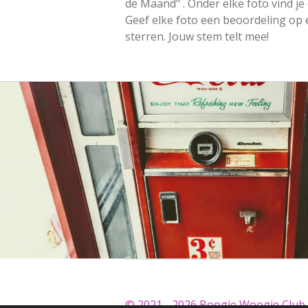
de Maand" . Onder elke foto vind je
Geef elke foto een beoordeling op e
sterren. Jouw stem telt mee!
© 2021 - 2026 Boogie Woogie Club