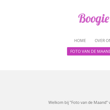
Ga
direct
Boogie
naar
de
hoofdinhoud
HOME
OVER O
FOTO VAN DE MAAN
Welkom bij "Foto van de Maand" 