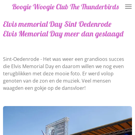
Boogie Woogie Club The Thunderbirds
Ga
direct
naar
Elvis memorial Day Sint Oedenrode
de
Elvis Memorial Day meer dan geslaagd
hoofdinhoud
Sint-Oedenrode - Het was weer een grandioos succes
die Elvis Memorial Day en daarom willen we nog even
terugblikken met deze mooie foto. Er werd volop
genoten van de zon en de muziek. Veel mensen
waagden een gokje op de dansvloer!