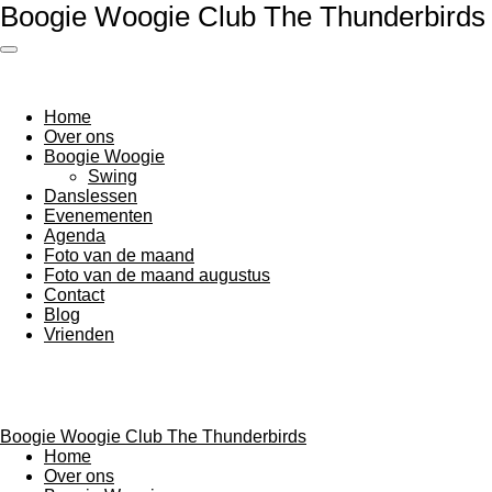
Boogie Woogie Club The Thunderbirds
Ga
direct
naar
de
hoofdinhoud
Home
Over ons
Boogie Woogie
Swing
Danslessen
Evenementen
Agenda
Foto van de maand
Foto van de maand augustus
Contact
Blog
Vrienden
Boogie Woogie Club The Thunderbirds
Home
Over ons