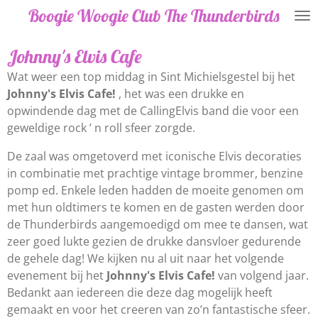
Boogie Woogie Club The Thunderbirds
Ga
direct
naar
Johnny's Elvis Cafe
de
Wat weer een top middag in Sint Michielsgestel bij het
hoofdinhoud
Johnny's Elvis Cafe!
, het was een drukke en
opwindende dag met de CallingElvis band die voor een
geweldige rock ’ n roll sfeer zorgde.
De zaal was omgetoverd met iconische Elvis decoraties
in combinatie met prachtige vintage brommer, benzine
pomp ed. Enkele leden hadden de moeite genomen om
met hun oldtimers te komen en de gasten werden door
de Thunderbirds aangemoedigd om mee te dansen, wat
zeer goed lukte gezien de drukke dansvloer gedurende
de gehele dag! We kijken nu al uit naar het volgende
evenement bij het
Johnny's Elvis Cafe!
van volgend jaar.
Bedankt aan iedereen die deze dag mogelijk heeft
gemaakt en voor het creeren van zo’n fantastische sfeer.